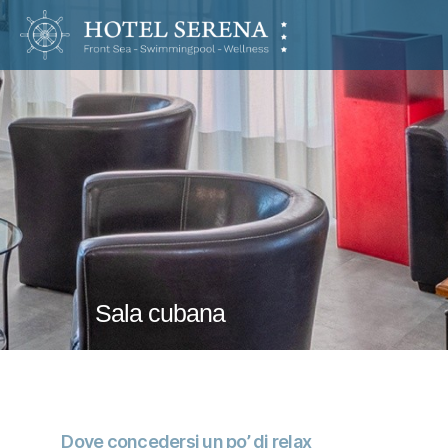
Hotel
Serena
Sala cubana
Dove concedersi un po’ di relax