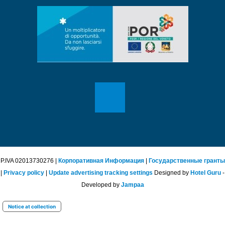
P.IVA 02013730276 |
Корпоративная Информация
|
Государственные гранты
|
Privacy policy
|
Update advertising tracking settings
Designed by
Hotel Guru
-
Developed by
Jampaa
Notice at collection