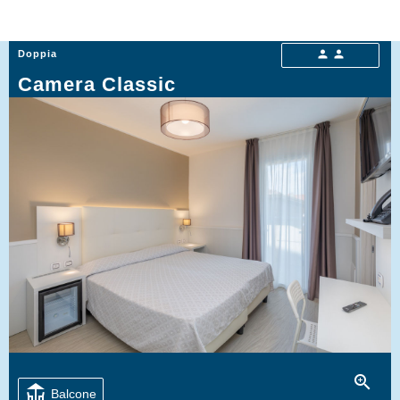
person
person
Doppia
Camera Classic
zoom_in
deck
Balcone