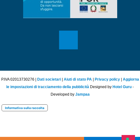
P.IVA 02013730276 |
Dati societari
|
Aiuti di stato PA
|
Privacy policy
|
Aggiorna
le impostazioni di tracciamento della pubblicità
Designed by
Hotel Guru
-
Developed by
Jampaa
Informativa sulla raccolta