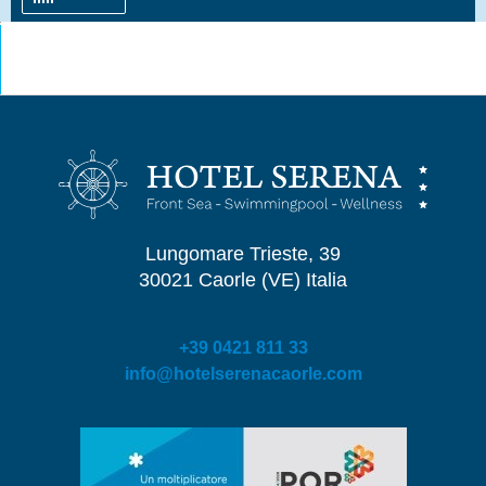
Lungomare Trieste, 39
30021 Caorle (VE) Italia
+39 0421 811 33
info@hotelserenacaorle.com