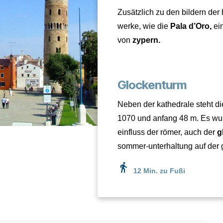
Zusätzlich zu den bildern der
werke, wie die
Pala d’Oro,
ein
von
zypern.
Glockenturm
Neben der kathedrale steht d
1070 und anfang 48 m. Es wurd
einfluss der römer, auch der
g
sommer-unterhaltung auf der 
directions_walk
12 Min. zu Fußi