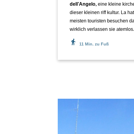
dell’Angelo,
eine kleine kirche
dieser kleinen riff kultur. La 
meisten touristen besuchen d
wirklich verlassen sie atemlos
directions_walk
11 Min. zu Fuß