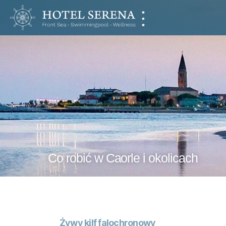
Hotel
Serena
Co robić w Caorle i okolicach
Żywy kilf falochronowy