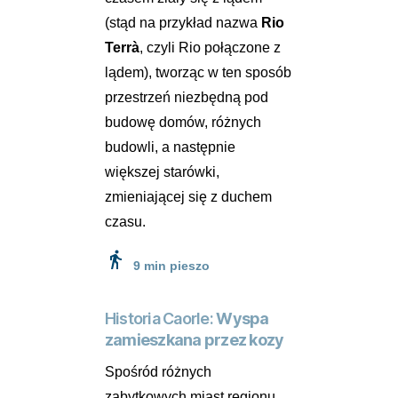
(stąd na przykład nazwa
Rio
Terrà
, czyli Rio połączone z
lądem), tworząc w ten sposób
przestrzeń niezbędną pod
budowę domów, różnych
budowli, a następnie
większej starówki,
zmieniającej się z duchem
czasu.
directions_walk
9 min pieszo
Historia Caorle:
Wyspa
zamieszkana przez kozy
Spośród różnych
zabytkowych miast regionu