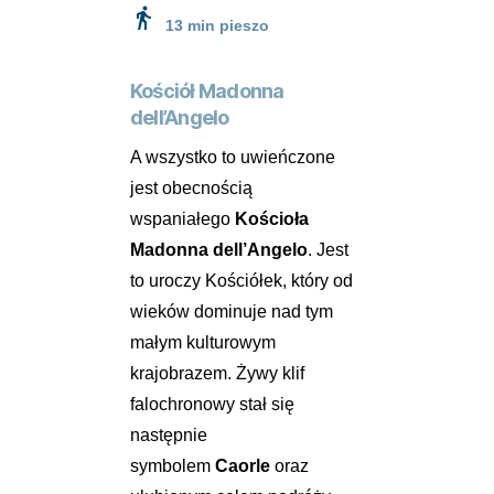
directions_walk
13 min pieszo
Kościół Madonna
dell’Angelo
A wszystko to uwieńczone
jest obecnością
wspaniałego
Kościoła
Madonna dell’Angelo
. Jest
to uroczy Kościółek, który od
wieków dominuje nad tym
małym kulturowym
krajobrazem. Żywy klif
falochronowy stał się
następnie
symbolem
Caorle
oraz