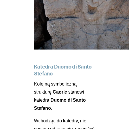
Katedra Duomo di Santo
Stefano
Kolejną symboliczną
strukturę
Caorle
stanowi
katedra
Duomo di Santo
Stefano
.
Wchodząc do katedry, nie
sposób od razu nie zauważyć