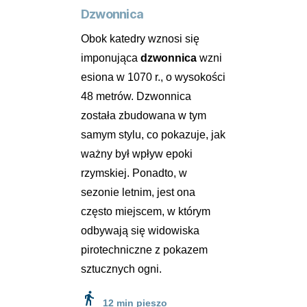
Dzwonnica
Obok katedry wznosi się
imponująca
dzwonnica
wzni
esiona w 1070 r., o wysokości
48 metrów. Dzwonnica
została zbudowana w tym
samym stylu, co pokazuje, jak
ważny był wpływ epoki
rzymskiej. Ponadto, w
sezonie letnim, jest ona
często miejscem, w którym
odbywają się widowiska
pirotechniczne z pokazem
sztucznych ogni.
directions_walk
12 min pieszo