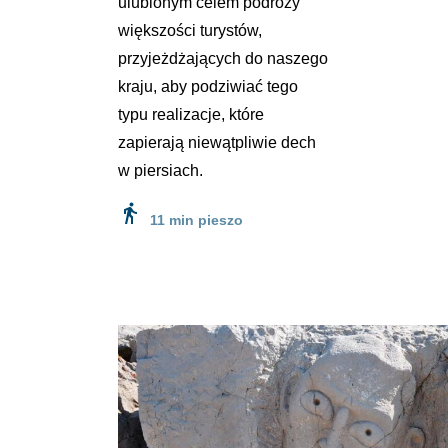
ulubionym celem podróży
większości turystów,
przyjeżdżających do naszego
kraju, aby podziwiać tego
typu realizacje, które
zapierają niewątpliwie dech
w piersiach.
directions_walk
11 min pieszo