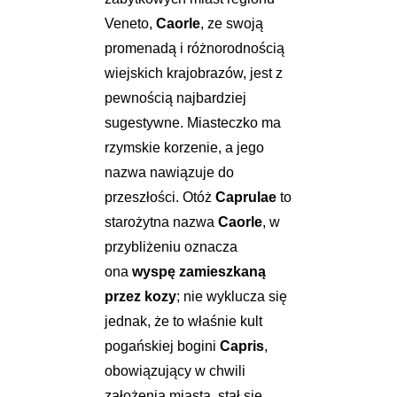
Veneto,
Caorle
, ze swoją
promenadą i różnorodnością
wiejskich krajobrazów, jest z
pewnością najbardziej
sugestywne. Miasteczko ma
rzymskie korzenie, a jego
nazwa nawiązuje do
przeszłości. Otóż
Caprulae
to
starożytna nazwa
Caorle
, w
przybliżeniu oznacza
ona
wyspę zamieszkaną
przez kozy
; nie wyklucza się
jednak, że to właśnie kult
pogańskiej bogini
Capris
,
obowiązujący w chwili
założenia miasta, stał się