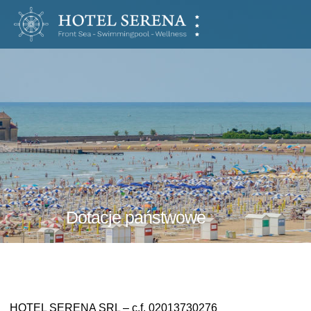
Hotel
Serena
Dotacje państwowe
HOTEL SERENA SRL – c.f. 02013730276