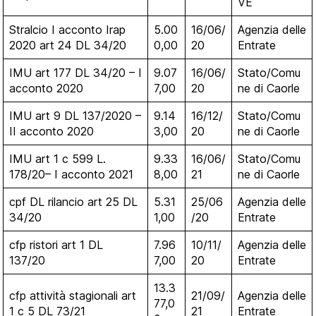
VE
Stralcio I acconto Irap
5.00
16/06/
Agenzia delle
2020 art 24 DL 34/20
0,00
20
Entrate
IMU art 177 DL 34/20 – I
9.07
16/06/
Stato/Comu
acconto 2020
7,00
20
ne di Caorle
IMU art 9 DL 137/2020 –
9.14
16/12/
Stato/Comu
II acconto 2020
3,00
20
ne di Caorle
IMU art 1 c 599 L.
9.33
16/06/
Stato/Comu
178/20– I acconto 2021
8,00
21
ne di Caorle
cpf DL rilancio art 25 DL
5.31
25/06
Agenzia delle
34/20
1,00
/20
Entrate
cfp ristori art 1 DL
7.96
10/11/
Agenzia delle
137/20
7,00
20
Entrate
13.3
cfp attività stagionali art
21/09/
Agenzia delle
77,0
1 c 5 DL 73/21
21
Entrate