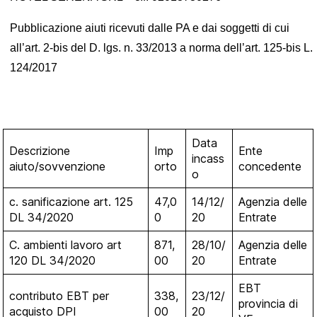
Pubblicazione aiuti ricevuti dalle PA e dai soggetti di cui
all’art. 2-bis del D. lgs. n. 33/2013 a norma dell’art. 125-bis L.
124/2017
Data
Descrizione
Imp
Ente
incass
aiuto/sovvenzione
orto
concedente
o
c. sanificazione art. 125
47,0
14/12/
Agenzia delle
DL 34/2020
0
20
Entrate
C. ambienti lavoro art
871,
28/10/
Agenzia delle
120 DL 34/2020
00
20
Entrate
EBT
contributo EBT per
338,
23/12/
provincia di
acquisto DPI
00
20