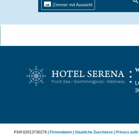
zoom_i
panorama
Zimmer mit Aussicht
W
L
3
P.IVA 02013730276 |
Firmendaten
|
Staatliche Zuschüsse
|
Privacy poli