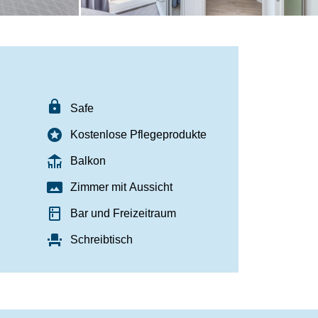
lock
Safe
stars
Kostenlose Pflegeprodukte
deck
Balkon
panorama
Zimmer mit Aussicht
kitchen
Bar und Freizeitraum
event_seat
Schreibtisch