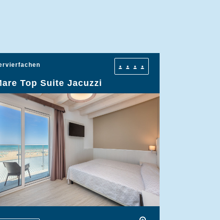
ervierfachen
person
person
person
person
are Top Suite Jacuzzi