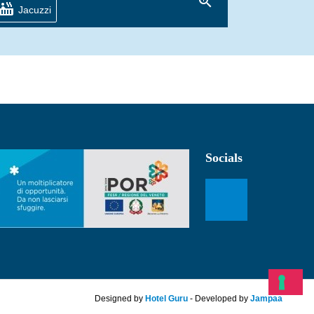
zoom_in
hot_tub
Jacuzzi
Socials
Designed by
Hotel Guru
- Developed by
Jampaa