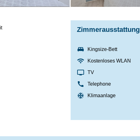
it
Zimmerausstattung
king_bed
Kingsize-Bett
wifi
Kostenloses WLAN
tv
TV
call
Telephone
ac_unit
Klimaanlage