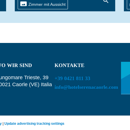
n
zoom_in
panorama
Zimmer mit Aussicht
O WIR SIND
KONTAKTE
ungomare Trieste, 39
+39 0421 811 33
0021 Caorle (VE) Italia
info@hotelserenacaorle.com
cy
|
Update advertising tracking settings