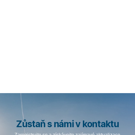
Zůstaň s námi v kontaktu
Zaregistrujte se a získávejte zajímavé aktualizace