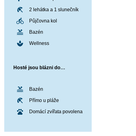
beach_access
2 lehátka a 1 slunečník
directions_bike
Půjčovna kol
pool
Bazén
spa
Wellness
Hosté jsou blázni do…
pool
Bazén
beach_access
Přímo u pláže
pets
Domácí zvířata povolena