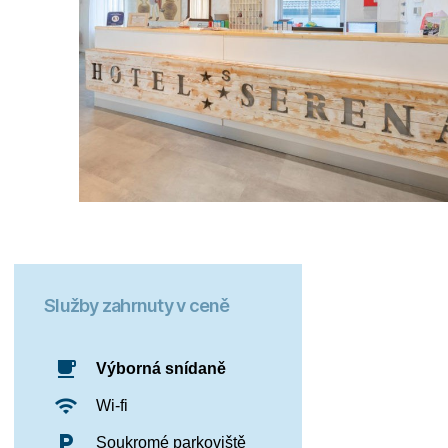
Služby zahrnuty v ceně
free_breakfast
Výborná snídaně
wifi
Wi-fi
local_parking
Soukromé parkoviště