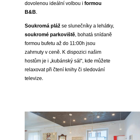
dovolenou ideální volbou i
formou
B&B
.
Soukromá pláž
se slunečníky a lehátky,
soukromé parkoviště
, bohatá snídaně
formou bufetu až do 11:00h jsou
zahrnuty v ceně. K dispozici našim
hostům je i „kubánský sál“, kde můžete
relaxovat při čtení knihy či sledování
televize.